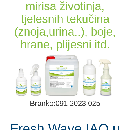
mirisa životinja,
tjelesnih tekučina
(znoja,urina..), boje,
hrane, plijesni itd.
Fresh Wave IAQ u