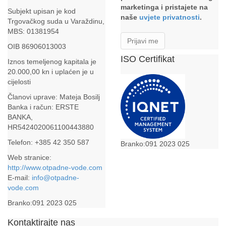
marketinga i pristajete na
Subjekt upisan je kod
naše
uvjete privatnosti
.
Trgovačkog suda u Varaždinu,
MBS: 01381954
OIB 86906013003
ISO Certifikat
Iznos temeljenog kapitala je
20.000,00 kn i uplaćen je u
cijelosti
Članovi uprave: Mateja Bosilj
Banka i račun: ERSTE
BANKA,
HR5424020061100443880
Telefon: +385 42 350 587
Web stranice:
http://www.otpadne-vode.com
E-mail:
info@otpadne-
vode.com
Kontaktirajte nas